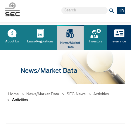
Th
About Us
Laws/Regulations
Investors
e-service
News/Market
Data
News/Market Data
Home
>
News/Market Data
>
SEC News
>
Activities
>
Activities