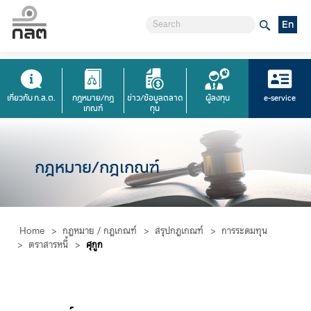
En
เกี่ยวกับ ก.ล.ต.
กฎหมาย/กฎ
ข่าว/ข้อมูลตลาด
ผู้ลงทุน
e-service
เกณฑ์
ทุน
กฎหมาย/กฎเกณฑ์
Home
>
กฎหมาย / กฎเกณฑ์
>
สรุปกฎเกณฑ์
>
การระดมทุน
>
ตราสารหนี้
>
ศุกูก