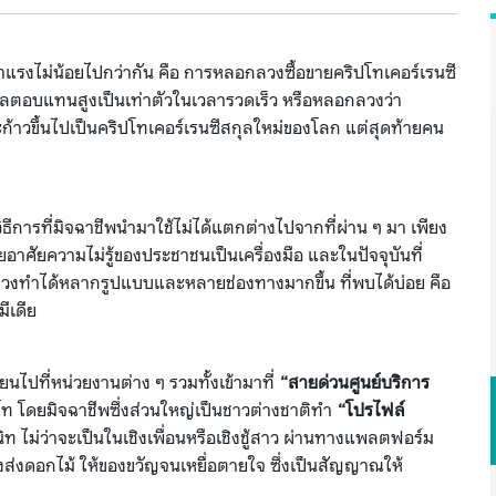
าแรงไม่น้อยไปกว่ากัน คือ การหลอกลวงซื้อขายคริปโทเคอร์เรนซี
ห้ผลตอบแทนสูงเป็นเท่าตัวในเวลารวดเร็ว หรือหลอกลวงว่า
ะก้าวขึ้นไปเป็นคริปโทเคอร์เรนซีสกุลใหม่ของโลก แต่สุดท้ายคน
ธีการที่มิจฉาชีพนำมาใช้ไม่ได้แตกต่างไปจากที่ผ่าน ๆ มา เพียง
ศัยความไม่รู้ของประชาชนเป็นเครื่องมือ และในปัจจุบันที่
อกลวงทำได้หลากรูปแบบและหลายช่องทางมากขึ้น ที่พบได้บ่อย คือ
มีเดีย
ยนไปที่หน่วยงานต่าง ๆ รวมทั้งเข้ามาที่
“สายด่
วนศูนย์บริการ
โท โดยมิจฉาชีพซึ่งส่วนใหญ่เป็นชาวต่างชาติทำ
“โปรไฟล์
ท ไม่ว่าจะเป็นในเชิงเพื่อนหรือเชิงชู้สาว ผ่านทางแพลตฟอร์ม
ึงส่งดอกไม้ ให้ของขวัญจนเหยื่อตายใจ ซึ่งเป็นสัญญาณให้