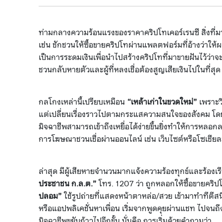
ท่ามกลางความร้อนแรงของราคาคริปโทเคอร์เรนซี สิ่งที่ม
เช่น ชักชวนให้ซื้อขายคริปโทผ่านแพลตฟอร์มที่อ้างว่าใ
เป็นการระดมเงินเพื่อนำไปสร้างคริปโทที่มาขายฝันไว้ว่าจ
ชวนกลับหายตัวและผู้ที่หลงเชื่อต้องสูญเสียเงินไปในที่สุด
กลโกงเหล่านี้เปรียบเหมือน
“เหล้าเก่าในขวดใหม่”
เพราะวิ
แต่เปลี่ยนเรื่องราวไปตามกระแสความสนใจของสังคม โดยอา
มิจฉาชีพสามารถเข้าถึงเหยื่อได้ง่ายขึ้นยิ่งทำให้การหล
การโฆษณาชวนเชื่อผ่านออนไลน์ เช่น เว็บไซต์หรือโซเชียล
ล่าสุด มีผู้เสียหายจำนวนมากแจ้งความร้องทุกข์และร้องเรี
ประชาชน ก.ล.ต.”
โทร. 1207 ว่า ถูกหลอกให้ซื้อขายคริป
ปลอม”
ใช้รูปถ่ายที่แสดงหน้าตาหล่อ/สวย เข้ามาทำทีตีสนิ
หรือแอปพลิเคชั่นหาเพื่อน เริ่มจากพูดคุยผ่านแชท ไปจนถ
มิจฉาชีพขยับก้าวไปอีกขั้น นั่นคือ การเริ่มด้วยคำถามว่า...