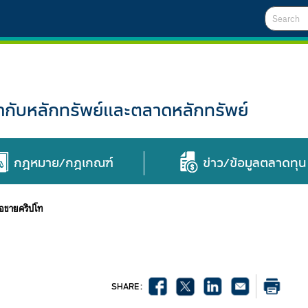
Search
ับหลักทรัพย์และตลาดหลักทรัพย์
กฎหมาย/กฎเกณฑ์
ข่าว/ข้อมูลตลาดทุน
้อขายคริปโท
SHARE :