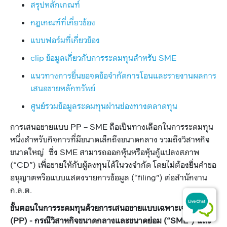
สรุปหลักเกณฑ์
กฎเกณฑ์ที่เกี่ยวข้อง​
แบบฟอร์มที่เกี่ยวข้อง​
clip ข้อมูลเกี่ยวกับการระดมทุนสำหรับ SME​
แนวทางการยื่นขอจดข้อจำกัดการโอนและรายงานผลการ
เสนอขายหลักทรัพย์​​​​​​
ศูนย์รวมข้อมูลระดมทุนผ่านช่องทางตลาดทุน​
การเสนอขายแบบ PP – SME ถือเป็นทางเลือกในการระดมทุน
หนึ่งสำหรับกิจการที่มีขนาดเล็กถึงขนาดกลาง รวมถึงวิสาหกิจ
ขนาดใหญ่ ซึ่ง SME สามารถออกหุ้นหรือหุ้นกู้แปลงสภาพ
(“CD") เพื่อขายให้กับผู้ลงทุนได้ในวงจำกัด โดยไม่ต้องยื่นคำขอ
อนุญาตหรือแบบแสดงรายการข้อมูล (“filing") ต่อสำนักงาน
ก.ล.ต.
ขั้นตอนในการระดมทุนด้วยการเสนอขายแบบเฉพาะเจาะจง
(PP) - กรณีวิสาหกิจขนาดกลางและขนาดย่อม (“SME")
และ