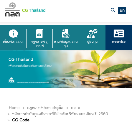
CG
Thailand
En
เกี่ยวกับ ก.ล.ต.
กฎหมาย/กฎ
ข่าว/ข้อมูลตลาด
ผู้ลงทุน
e-service
เกณฑ์
ทุน
Home
>
กฎหมาย/ประกาศ/คู่มือ
>
ก.ล.ต.
>
หลักการกำกับดูแลกิจการที่ดีสำหรับบริษัทจดทะเบียน ปี 2560
>
CG Code