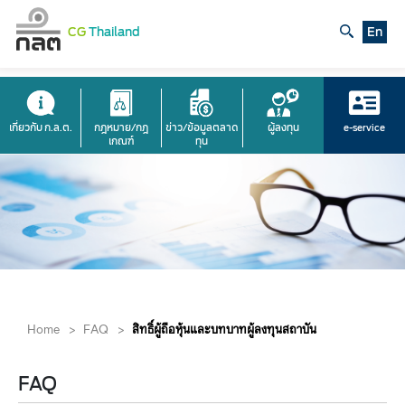
CG
Thailand
En
เกี่ยวกับ ก.ล.ต.
กฎหมาย/กฎ
ข่าว/ข้อมูลตลาด
ผู้ลงทุน
e-service
เกณฑ์
ทุน
Home
>
FAQ
>
สิทธิ์ผู้ถือหุ้นและบทบาทผู้ลงทุนสถาบัน
FAQ