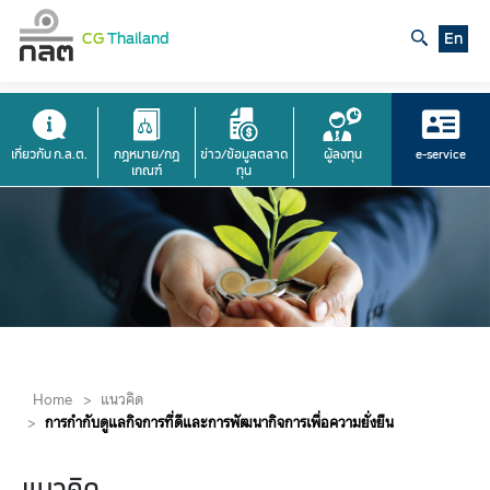
CG
Thailand
En
เกี่ยวกับ ก.ล.ต.
กฎหมาย/กฎ
ข่าว/ข้อมูลตลาด
ผู้ลงทุน
e-service
เกณฑ์
ทุน
Home
>
แนวคิด
>
การกำกับดูแลกิจการที่ดีและการพัฒนากิจการเพื่อความยั่งยืน
แนวคิด